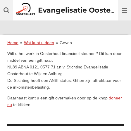
Ga
Evangelisatie
Oosterhart
direct
naar
de
hoofdinhoud
Home
»
Wat kunt u doen
»
Geven
Wilt u het werk in Oosterhout financieel steunen? Dit kan door
middel van een gift naar:
NL89 ABNA 0121 0577 71 t.n.v. Stichting Evangelisatie
Oosterhout te Wijk en Aalburg
De Stichting heeft een ANBI status. Giften zijn aftrekbaar voor
de inkomstenbelasting.
Daarnaast kunt u een gift overmaken door op de knop
doneer
nu
te klikken: